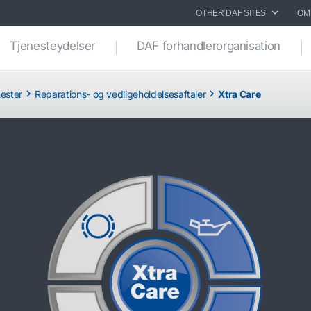
OTHER DAF SITES
OM
Tjenesteydelser
DAF forhandlerorganisation
ester
Reparations- og vedligeholdelsesaftaler
Xtra Care