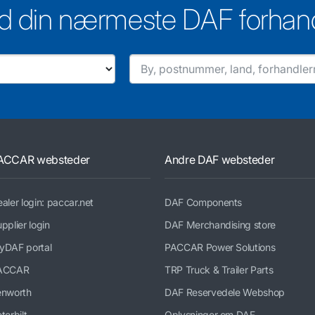
d din nærmeste DAF forhan
ACCAR websteder
Andre DAF websteder
aler login: paccar.net
DAF Components
pplier login
DAF Merchandising store
yDAF portal
PACCAR Power Solutions
ACCAR
TRP Truck & Trailer Parts
enworth
DAF Reservedele Webshop
terbilt
Oplysninger om DAF