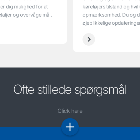
er dig mulighed for at
køretøjers tilstand og hvi
taljer og overvåge mål.
opmærksomhed. Du og di
øjeblikkelige opdateringer
Ofte stillede spørgsmål
Click here