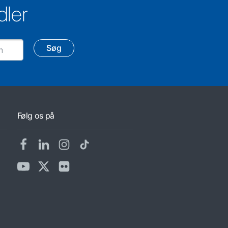
dler
Søg
Følg os på