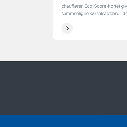
chauffører. Eco-Score-kortet giv
sammenligne kørselsadfærd i de