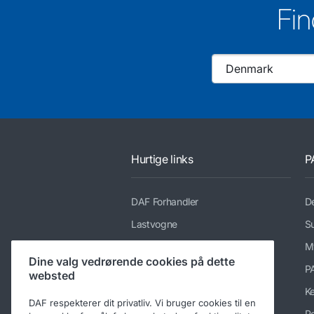
Fin
Hurtige links
P
DAF Forhandler
De
Lastvogne
Su
Tjenesteydelser
M
Dine valg vedrørende cookies på dette
Nyheder og medier
P
websted
Karriere hos DAF Trucks
K
DAF respekterer dit privatliv. Vi bruger cookies til en
Om DAF
Pe