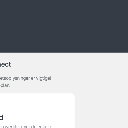
nect
etsoplysninger er vigtige!
plan.
nd
r overblik over de enkelte