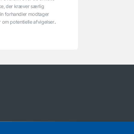
lke, der kræver særlig
n forhandler modtager
 om potentielle afvigelser
.