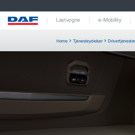
Lastvogne
e-Mobility
Home
Tjenesteydelser
Drivertjeneste