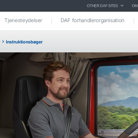
OTHER DAF SITES
OM
Tjenesteydelser
DAF forhandlerorganisation
r
Instruktionsbøger