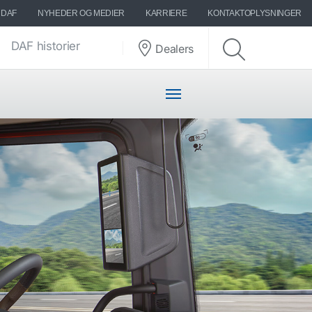
 DAF
NYHEDER OG MEDIER
KARRIERE
KONTAKTOPLYSNINGER
DAF historier
Dealers