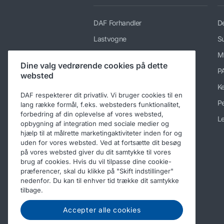
DAF Forhandler
De
Lastvogne
Su
Tjenesteydelser
M
Dine valg vedrørende cookies på dette
Nyheder og medier
P
websted
Karriere hos DAF Trucks
K
DAF respekterer dit privatliv. Vi bruger cookies til en
Om DAF
Pe
lang række formål, f.eks. websteders funktionalitet,
forbedring af din oplevelse af vores websted,
Kontaktoplysninger for DAF
Le
opbygning af integration med sociale medier og
Trucks
hjælp til at målrette marketingaktiviteter inden for og
uden for vores websted. Ved at fortsætte dit besøg
Adfærdskodeks
på vores websted giver du dit samtykke til vores
brug af cookies. Hvis du vil tilpasse dine cookie-
præferencer, skal du klikke på "Skift indstillinger"
nedenfor. Du kan til enhver tid trække dit samtykke
tilbage.
Accepter alle cookies