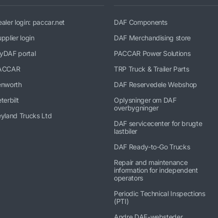
aler login: paccar.net
DAF Components
pplier login
DAF Merchandising store
yDAF portal
PACCAR Power Solutions
ACCAR
TRP Truck & Trailer Parts
enworth
DAF Reservedele Webshop
terbilt
Oplysninger om DAF
overbygninger
yland Trucks Ltd
DAF servicecenter for brugte
lastbiler
DAF Ready-to-Go Trucks
Repair and maintenance
information for independent
operators
Periodic Technical Inspections
(PTI)
Andre DAF-websteder