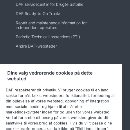
DAF servicecenter for brugte lastbiler
DAF Ready-to-Go Trucks
Repair and maintenance information for
independent operators
Periodic Technical Inspections (PTI)
Andre DAF-websteder
Følg os på
Dine valg vedrørende cookies på dette
websted
DAF respekterer dit privatliv. Vi bruger cookies til en lang
række formål, f.eks. websteders funktionalitet, forbedring af
din oplevelse af vores websted, opbygning af integration
med sociale medier og hjælp til at målrette
marketingaktiviteter inden for og uden for vores websted.
Ved at fortsætte dit besøg på vores websted giver du dit
samtykke til vores brug af cookies. Hvis du vil tilpasse dine
© 2026 DAF
Legal notice
Privacy statement
cookie-præferencer, skal du klikke på "Skift indstillinger"