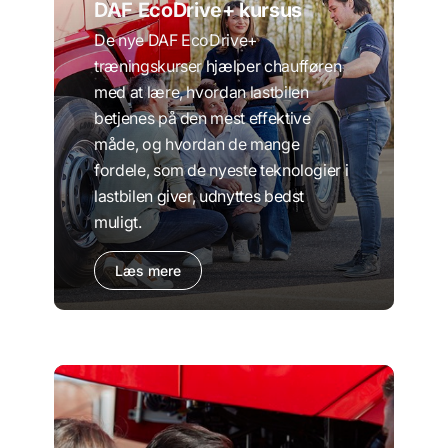
DAF EcoDrive+ kursus
De nye DAF EcoDrive+
træningskurser hjælper chaufføren
med at lære, hvordan lastbilen
betjenes på den mest effektive
måde, og hvordan de mange
fordele, som de nyeste teknologier i
lastbilen giver, udnyttes bedst
muligt.
Læs mere