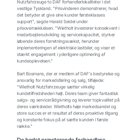
Nutzfahrzeuge to DAF forhandlerlokaliteter i det
vestlige Tyskland. "Prisvinderen demonstrerer, hvad
det betyder at give sine kunder førsteklasses
support", sagde Harald Seidel under
prisoverrækkelsen. "Wietholt investerer konsekvent i
medarbejderudvikling og servicekapacitet, styrker
løbende deres forretningsvækst, herunder
implementeringen af elektriske lastbiler, og viser et
stærkt engagement i yderligere optimering af
kundeoplevelsen."
Bart Bosmans, der er medlem af DAF's bestyrelse og
ansvarlig for markedsføring og salg, tilføjede:
"Wietholt Nutzfahrzeuge sætter virkelig
kundetilfredsheden højt. Deres team giver fantastisk
salgs- og servicerådgivning og leverer topkvalitet på
deres værksteder. Wietholts høje markedsandel og
store succes er et resultat af deres proaktive tilgang
og konstante fokus på at sætte kunden i første
række."
De bedst præsterende forhandlere