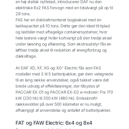
en høj statisk nyttelast, introducerer DAF nu den
elektriske 6x2 FAS forvogn med en totalvægt på op til
28 tons.
FAS har en dobbeltmonteret bogieaksel med en
lastkapacitet på 10 tons. Dette gør den ideel til tiplad
og lastbiler med aftagelige containersystemer, hvor
hele lastens vægt hviler kortvarigt på den tredje aksel
under læsning og aflæsning. Som ekstraudstyr fås en
løftbar tredje aksel til reduktion af energiforbrug og
dækslitage.
+
At DAF XD, XF, XG og XG
Electric fås som FAS
modeller med 3 til 5 batteripakker, gør dem velegnede
til en lang række anvendelser, også takket være det
brede udvalg af effektløsninger, der tilbydes af
PACCAR EX-D1 og PACCAR EX-D2 e-motorer: Fra 170
kW (230 hk) til 350 kW (480 hk). Emissionsfri
rækkevidder på over 500 kilometer er nu muligt,
afhængigt af anvendelse og antallet af batteripakker.
FAT og FAW Electric: 6x4 og 8x4