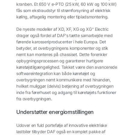
kranben. Et 650 V e-PTO (25 kW, 60 kW og 100 kW)
fås som ekstraudstyr til strømforsyning af elektrisk
køling, aftagelig montering eller tipladsmontering.
+
De nyeste modeller af XD, XF, XG og XG
Electric
drager også fordel af DAF's tætte samarbejde med
førende karosseriproducenter i hele Europa. Det
betyder, at overbygningens komponenter og stik
nemt kan monteres på chassiset. Dette forenkler
opbygningsprocessen og garanterer hurtigere
køretøjstilgængelighed. Takket være den avancerede
softwareintegration kan både køretøjet og
overbygningen nemt kommunikere med hinanden,
hvilket muliggør (delvis) betjening af overbygningen
inde fra førerhuset og adgang til køretøjets funktioner
fra overbygningen.
Understøtter energiomstillingen
Udover en fuld portefølje af innovative elektriske
lastbiler tilbyder DAF også en komplet pakke af