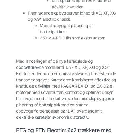
Kan oplades op til 100% uden at
påvirke levetiden
Fremragende opbyggervenlighed til XD, XF, XG
+
og XG
Electric chassis
Modulopbygget placering af
batteripakker
650 V e-PTO fås som ekstraudstyr
Med lanceringen af de nye flerakslede og
+
dobbeltdrevne modeller til DAF XD, XF, XG og XG
Electric er der nu en nulemissionsløsning til næsten alle
transportopgaver. Køretøjerne kombinerer effektive og
kraftfulde drivlinjer med PACCAR EX-D1 og EX-D2 e-
motorer med uovertruffen komfort og optimalt udsyn
hele vejen rundt. Takket være den modulopbyggede
placering af batteripakkerne og smarte
opbyggerforberedelser gør DAF overgangen til
elektriske køretøjer økonomisk attraktiv.
FTG og FTN Electric: 6x2 trækkere med