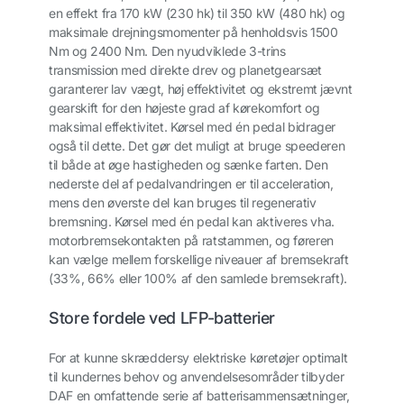
en effekt fra 170 kW (230 hk) til 350 kW (480 hk) og
maksimale drejningsmomenter på henholdsvis 1500
Nm og 2400 Nm. Den nyudviklede 3-trins
transmission med direkte drev og planetgearsæt
garanterer lav vægt, høj effektivitet og ekstremt jævnt
gearskift for den højeste grad af kørekomfort og
maksimal effektivitet. Kørsel med én pedal bidrager
også til dette. Det gør det muligt at bruge speederen
til både at øge hastigheden og sænke farten. Den
nederste del af pedalvandringen er til acceleration,
mens den øverste del kan bruges til regenerativ
bremsning. Kørsel med én pedal kan aktiveres vha.
motorbremsekontakten på ratstammen, og føreren
kan vælge mellem forskellige niveauer af bremsekraft
(33%, 66% eller 100% af den samlede bremsekraft).
Store fordele ved LFP-batterier
For at kunne skræddersy elektriske køretøjer optimalt
til kundernes behov og anvendelsesområder tilbyder
DAF en omfattende serie af batterisammensætninger,