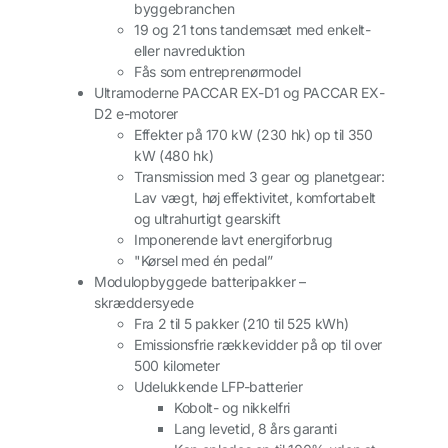
byggebranchen
19 og 21 tons tandemsæt med enkelt-
eller navreduktion
Fås som entreprenørmodel
Ultramoderne PACCAR EX-D1 og PACCAR EX-
D2 e-motorer
Effekter på 170 kW (230 hk) op til 350
kW (480 hk)
Transmission med 3 gear og planetgear:
Lav vægt, høj effektivitet, komfortabelt
og ultrahurtigt gearskift
Imponerende lavt energiforbrug
"Kørsel med én pedal”
Modulopbyggede batteripakker –
skræddersyede
Fra 2 til 5 pakker (210 til 525 kWh)
Emissionsfrie rækkevidder på op til over
500 kilometer
Udelukkende LFP-batterier
Kobolt- og nikkelfri
Lang levetid, 8 års garanti