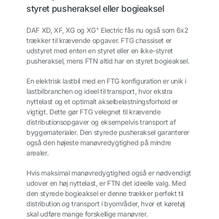
styret pusheraksel eller bogieaksel
+
DAF XD, XF, XG og XG
Electric fås nu også som 6x2
trækker til krævende opgaver. FTG chassiset er
udstyret med enten en styret eller en ikke-styret
pusheraksel, mens FTN altid har en styret bogieaksel.
En elektrisk lastbil med en FTG konfiguration er unik i
lastbilbranchen og ideel til transport, hvor ekstra
nyttelast og et optimalt akselbelastningsforhold er
vigtigt. Dette gør FTG velegnet til krævende
distributionsopgaver og eksempelvis transport af
byggematerialer. Den styrede pusheraksel garanterer
også den højeste manøvredygtighed på mindre
arealer.
Hvis maksimal manøvredygtighed også er nødvendigt
udover en høj nyttelast, er FTN det ideelle valg. Med
den styrede bogieaksel er denne trækker perfekt til
distribution og transport i byområder, hvor et køretøj
skal udføre mange forskellige manøvrer.