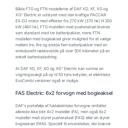
Både FTG og FTN modellerne af DAF XD, XF, XG og
+
XG
Electric er udstyret med den kraftige PACCAR
EX-D2 motor med effekter fra 270 kW (370 hk) til 350
kW (480 hk). FTG modellen med pusheraksel leveres
som standard med tre batteripakker, mens FTN
modellen med bogieaksel giver mulighed for at vælge
mellem tre, fire og endda fem batteripakker med en
emissionsfri rækkevidde på over 500 kilometer på en
enkelt batteriopladning.
+
At DAF XD, XF, XG og XG
Electric kan rumme en
vogntogsvægt på op til 50 tons betyder, at elektriske
EcoCombi versioner også er mulige.
FAS Electric: 6x2 forvogn med bogieaksel
DAF's portefølje af fuldelektriske forvogne omfatter
allerede ikke blot 4x2 modeller (FA), men også 6x2
modeller med styret pusheraksel (FAG) eller en styret
bogieaksel (FAN). Specielt til anvendelser, der kræver