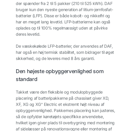
der spænder fra 2 til 5 pakker (210 til 525 kWh). DAF
bruger kun den nyeste generation af litium-jernfosfat-
batterier (LFP). Disse er både kobolt- og nikkelfri og
har en meget lang levetid. LFP-batterierne kan også
oplades op til 100% regelmæssigt uden at påvirke
deres levetid.
De væskekølede LFP-batterier, der anvendes af DAF,
har også en høj termisk stabilitet, som bidrager til øget
sikkerhed, og de leveres med 8 års garanti.
Den højeste opbyggervenlighed som
standard
Takket være den fleksible og modulopbyggede
placering af batteripakkerne på chassiset giver XD,
+
XF, XG og XG
Electric et ekstremt højt niveau af
opbyggervenlighed. Pakkernes placering kan justeres,
så de opfylder køretøjets specifikke anvendelse,
hvilket igen giver plads til overbygning med montering
af sidelæsser på renovationsvogne eller montering af