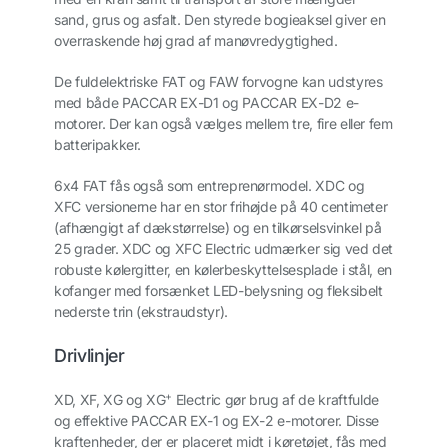
sand, grus og asfalt. Den styrede bogieaksel giver en
overraskende høj grad af manøvredygtighed.
De fuldelektriske FAT og FAW forvogne kan udstyres
med både PACCAR EX-D1 og PACCAR EX-D2 e-
motorer. Der kan også vælges mellem tre, fire eller fem
batteripakker.
6x4 FAT fås også som entreprenørmodel. XDC og
XFC versionerne har en stor frihøjde på 40 centimeter
(afhængigt af dækstørrelse) og en tilkørselsvinkel på
25 grader. XDC og XFC Electric udmærker sig ved det
robuste kølergitter, en kølerbeskyttelsesplade i stål, en
kofanger med forsænket LED-belysning og fleksibelt
nederste trin (ekstraudstyr).
Drivlinjer
+
XD, XF, XG og XG
Electric gør brug af de kraftfulde
og effektive PACCAR EX-1 og EX-2 e-motorer. Disse
kraftenheder, der er placeret midt i køretøjet, fås med