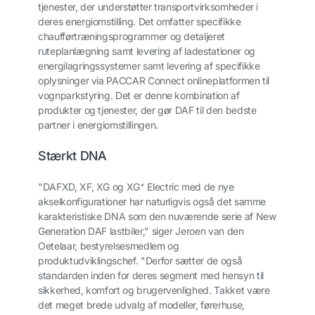
tjenester, der understøtter transportvirksomheder i
deres energiomstilling. Det omfatter specifikke
chaufførtræningsprogrammer og detaljeret
ruteplanlægning samt levering af ladestationer og
energilagringssystemer samt levering af specifikke
oplysninger via PACCAR Connect onlineplatformen til
vognparkstyring. Det er denne kombination af
produkter og tjenester, der gør DAF til den bedste
partner i energiomstillingen.
Stærkt DNA
+
"DAF
XD, XF, XG og XG
Electric med de nye
akselkonfigurationer har naturligvis også det samme
karakteristiske DNA som den nuværende serie af New
Generation DAF lastbiler," siger Jeroen van den
Oetelaar, bestyrelsesmedlem og
produktudviklingschef. "Derfor sætter de også
standarden inden for deres segment med hensyn til
sikkerhed, komfort og brugervenlighed. Takket være
det meget brede udvalg af modeller, førerhuse,