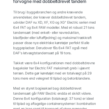
forvogne med dobbeltdrevet tandem
Til brug i byggebranchen og andre krævende
anvendelser, der kræver dobbeltdrevet tandem,
+
udvider DAF nu XD, XF, XG og XG
Electric serien med
6x4 FAT og 8x4 FAW modeller.
Med et robust 21 tons
tandemsæt (med enkelt- eller navreduktion,
bladfjeder eller luftaffjedring) og maksimal trækkraft
passer disse nye elektriske køretøjer perfekt til alle
byggepladser. Derudover fås 6x4 FAT også med
DAF's letvægtstandemsæt på 19 tons.
Takket være 6x4 konfigurationen med dobbeltdrevne
bagaksler har Electric FAT maksimalt greb i ujævnt
terræn. Dette gør køretøjet med en totalvægt på 29
tons mere end velegnet til tiplad og betonblandere.
Med en styret bogieaksel bag dobbeltdrevet
tandemsæt går FAW Electric endda et skridt videre.
Denne 8x4 konfiguration (totalvægt: 37 tons) er ideel
til tiplad og aftagelige containersystemer i kombination
med en kran samt til transport af store mængder