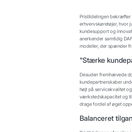
Pristildelingen bekræfte
erhvervskøretøjer, hvor 
kundesupport og innovativ
anerkender samtidig DAF 
modeller, der spænder fra
"Stærke kundep
Desuden fremhævede dom
kundepartnerskaber under
højt på servicekvalitet o
værkstedskapacitet og ti
drage fordel af øget oppe
Balanceret tilgan