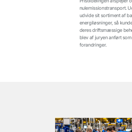
Pristildelingen afspejler
nulemissionstransport. U
udvide sit sortiment af b
energiløsninger, så kunde
deres driftsmæssige beho
blev af juryen anført so
forandringer.
͏