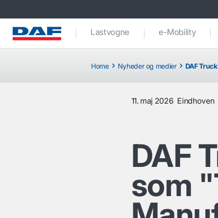
Lastvogne
e-Mobility
Home
Nyheder og medier
DAF Truck
11. maj 2026
Eindhoven
DAF T
som "
Manuf