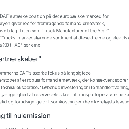
r DAF's stærke position på det europæiske marked for
juryen giver ros for fremragende forhandlernetværk,
e tiltag. Titlen som "Truck Manufacturer of the Year"
Trucks' markedsførende sortiment af dieseldrevne og elektris
+
 XB til XG
serierne.
artnerskaber"
merne DAF's stærke fokus på langsigtede
støttet af et robust forhandlernetværk, der konsekvent scorer
g teknisk ekspertise. "Løbende investeringer i forhandlertræning
lgængelighed af reservedele sikrer, at transportoperatørerne k
tid og forudsigelige driftsomkostninger i hele køretøjets levetid
g til nulemission