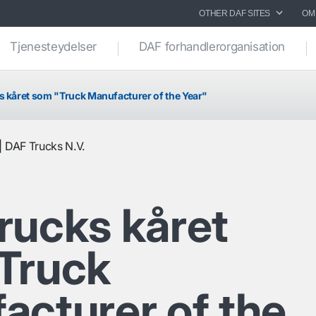
OTHER DAF SITES
OM
Tjenesteydelser
DAF forhandlerorganisation
s kåret som "Truck Manufacturer of the Year"
DAF Trucks N.V.
rucks kåret
Truck
acturer of the