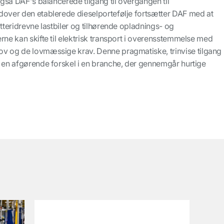
 også DAF's balancerede tilgang til overgangen til
dover den etablerede dieselportefølje fortsætter DAF med at
atteridrevne lastbiler og tilhørende opladnings- og
rne kan skifte til elektrisk transport i overensstemmelse med
v og de lovmæssige krav. Denne pragmatiske, trinvise tilgang
m en afgørende forskel i en branche, der gennemgår hurtige