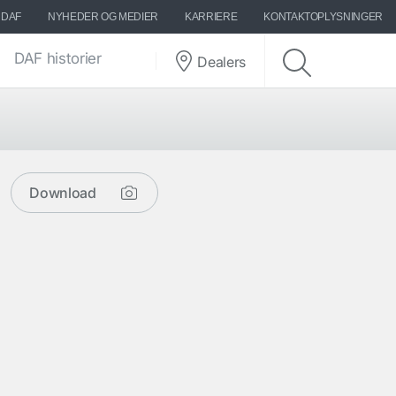
 DAF
NYHEDER OG MEDIER
KARRIERE
KONTAKTOPLYSNINGER
DAF historier
Dealers
Download