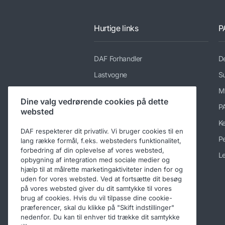
Hurtige links
P
DAF Forhandler
De
Lastvogne
Su
Tjenesteydelser
M
Dine valg vedrørende cookies på dette
Nyheder og medier
P
websted
Karriere hos DAF Trucks
K
DAF respekterer dit privatliv. Vi bruger cookies til en
Om DAF
Pe
lang række formål, f.eks. websteders funktionalitet,
forbedring af din oplevelse af vores websted,
Kontaktoplysninger for DAF
Le
opbygning af integration med sociale medier og
Trucks
hjælp til at målrette marketingaktiviteter inden for og
Adfærdskodeks
uden for vores websted. Ved at fortsætte dit besøg
på vores websted giver du dit samtykke til vores
brug af cookies. Hvis du vil tilpasse dine cookie-
præferencer, skal du klikke på "Skift indstillinger"
nedenfor. Du kan til enhver tid trække dit samtykke