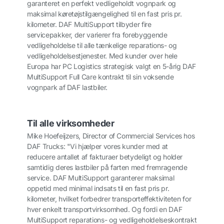
garanteret en perfekt vedligeholdt vognpark og
maksimal køretøjstilgængelighed til en fast pris pr.
kilometer. DAF MultiSupport tilbyder fire
servicepakker, der varierer fra forebyggende
vedligeholdelse til alle tænkelige reparations- og
vedligeholdelsestjenester. Med kunder over hele
Europa har PC Logistics strategisk valgt en 5-årig DAF
MultiSupport Full Care kontrakt til sin voksende
vognpark af DAF lastbiler.
Til alle virksomheder
Mike Hoefeijzers, Director of Commercial Services hos
DAF Trucks: "Vi hjælper vores kunder med at
reducere antallet af fakturaer betydeligt og holder
samtidig deres lastbiler på farten med fremragende
service. DAF MultiSupport garanterer maksimal
oppetid med minimal indsats til en fast pris pr.
kilometer, hvilket forbedrer transporteffektiviteten for
hver enkelt transportvirksomhed. Og fordi en DAF
MultiSupport reparations- og vedligeholdelseskontrakt