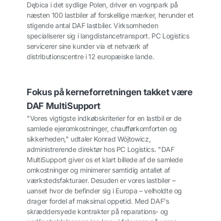
Dębica i det sydlige Polen, driver en vognpark på
næsten 100 lastbiler af forskellige mærker, herunder et
stigende antal DAF lastbiler. Virksomheden
specialiserer sig i langdistancetransport. PC Logistics
servicerer sine kunder via et netværk af
distributionscentre i 12 europæiske lande.
Fokus på kerneforretningen takket være
DAF MultiSupport
"Vores vigtigste indkøbskriterier for en lastbil er de
samlede ejeromkostninger, chaufførkomforten og
sikkerheden," udtaler Konrad Wójtowicz,
administrerende direktør hos PC Logistics. "DAF
MultiSupport giver os et klart billede af de samlede
omkostninger og minimerer samtidig antallet af
værkstedsfakturaer. Desuden er vores lastbiler –
uanset hvor de befinder sig i Europa – velholdte og
drager fordel af maksimal oppetid. Med DAF's
skræddersyede kontrakter på reparations- og