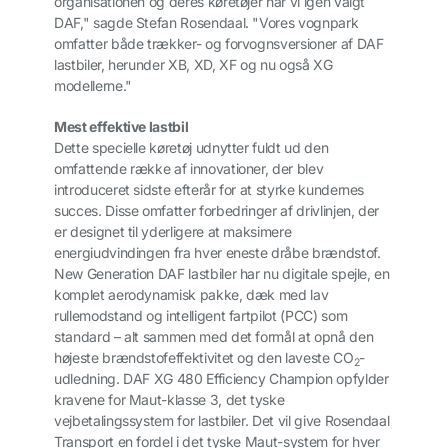
organisationen og deres køretøjer har vi igen valgt
DAF," sagde Stefan Rosendaal. "Vores vognpark
omfatter både trækker- og forvognsversioner af DAF
lastbiler, herunder XB, XD, XF og nu også XG
modellerne."
Mest effektive lastbil
Dette specielle køretøj udnytter fuldt ud den
omfattende række af innovationer, der blev
introduceret sidste efterår for at styrke kundernes
succes. Disse omfatter forbedringer af drivlinjen, der
er designet til yderligere at maksimere
energiudvindingen fra hver eneste dråbe brændstof.
New Generation DAF lastbiler har nu digitale spejle, en
komplet aerodynamisk pakke, dæk med lav
rullemodstand og intelligent fartpilot (PCC) som
standard – alt sammen med det formål at opnå den
højeste brændstofeffektivitet og den laveste CO
-
2
udledning. DAF XG 480 Efficiency Champion opfylder
kravene for Maut-klasse 3, det tyske
vejbetalingssystem for lastbiler. Det vil give Rosendaal
Transport en fordel i det tyske Maut-system for hver