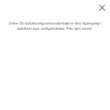
Luk model
Online 3D-lastbilkonfigurationsværktøjet er ikke tilgængeligt i
øjeblikket pga. vedligeholdelse. Prøv igen senere.
Vælg din DAF serie