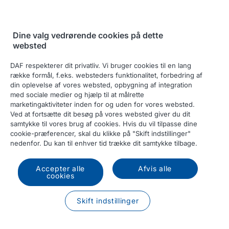
Dine valg vedrørende cookies på dette
websted
Hent din DAF
DAF respekterer dit privatliv. Vi bruger cookies til en lang
lastbilkonfiguration
række formål, f.eks. websteders funktionalitet, forbedring af
din oplevelse af vores websted, opbygning af integration
Indtast den nøgle, der blev genereret, da din DAF
med sociale medier og hjælp til at målrette
truckkonfiguration blev gemt.
marketingaktiviteter inden for og uden for vores websted.
Ved at fortsætte dit besøg på vores websted giver du dit
samtykke til vores brug af cookies. Hvis du vil tilpasse dine
Konfigurations-ID
cookie-præferencer, skal du klikke på "Skift indstillinger"
nedenfor. Du kan til enhver tid trække dit samtykke tilbage.
Accepter alle
Afvis alle
Hent
cookies
Skift indstillinger