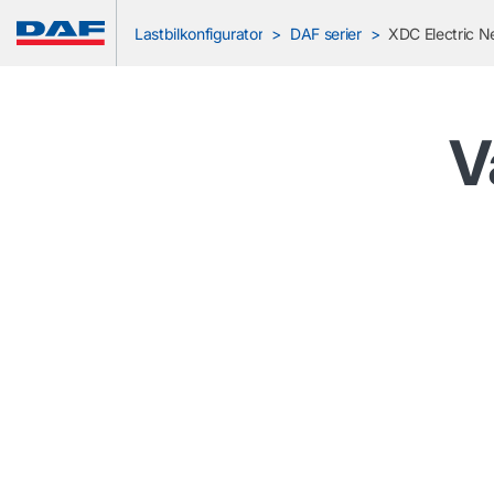
Lastbilkonfigurator
DAF serier
XDC Electric N
V