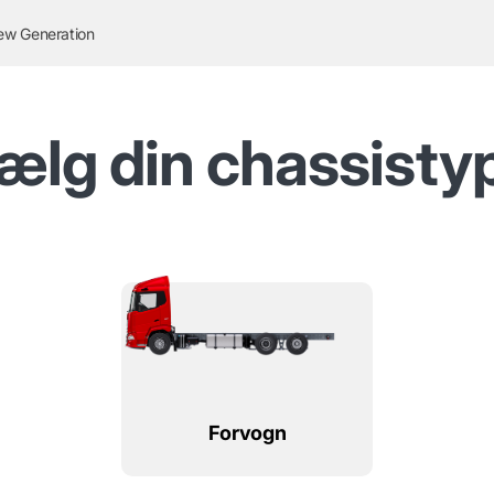
ew Generation
ælg din chassisty
Forvogn